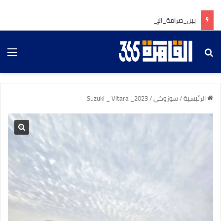
بين_صرامة_الإسناد_ورقة_القلوب
بحث عن
الق
الرئيسية
/
سوزوكي
/
Suzuki _ Vitara _2023