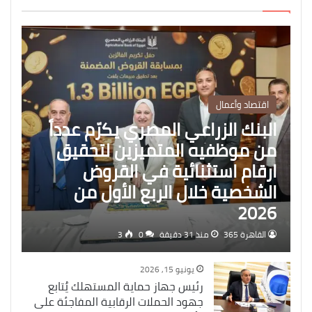
اقتصاد وأعمال
البنك الزراعي المصري يكرّم عدداً
من موظفيه المتميزين لتحقيق
ارقام استثنائية في القروض
الشخصية خلال الربع الأول من
2026
القاهرة 365
منذ 31 دقيقة
0
3
يونيو 15, 2026
رئيس جهاز حماية المستهلك يُتابع
جهود الحملات الرقابية المفاجئة على