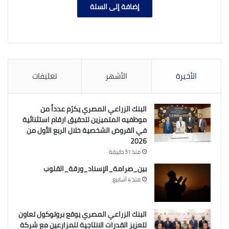
هو:
هو:
إضافة إلى السلة
2.100,00 EGP.
2.199,00 EGP.
الأخيرة
الأشهر
تعليقات
البنك الزراعي المصري يكرّم عدداً من
موظفيه المتميزين لتحقيق ارقام استثنائية
في القروض الشخصية خلال الربع الأول من
2026
منذ 31 دقيقة
بين_صرامة_الإسناد_ورقة_القلوب
منذ 4 أسابيع
البنك الزراعي المصري يوقع بروتوكول تعاون
لتعزيز القدرات الانتاجية للمزارعين مع شركة