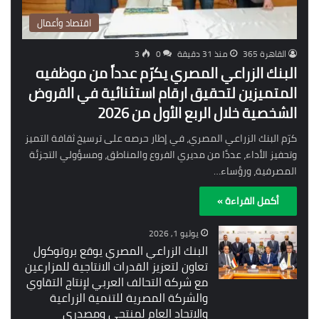
اقتصاد وأعمال
القاهرة 365
منذ 31 دقيقة
0
3
البنك الزراعي المصري يكرّم عدداً من موظفيه
المتميزين لتحقيق ارقام استثنائية في القروض
الشخصية خلال الربع الأول من 2026
كرّم البنك الزراعي المصري، في إطار حرصه على ترسيخ ثقافة التميز
وتحفيز الأداء، عددًا من مديري الفروع والمناطق، ومسؤولي التجزئة
المصرفية، ورؤساء…
أكمل القراءة »
يوليو 1, 2026
البنك الزراعي المصري يوقع بروتوكول
تعاون لتعزيز القدرات الانتاجية للمزارعين
مع شركة التحالف العربي لإنتاج التقاوي
والشركة المصرية للتنمية الزراعية
والاتحاد العام لمنتجي ومصدري