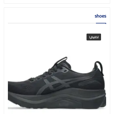
shoes
تخفيض!