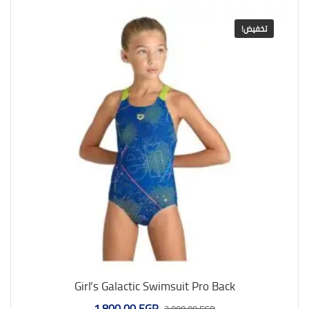
تخفيض!
Girl’s Galactic Swimsuit Pro Back
السعر
السعر
1.800,00
EGP
2.000,00
EGP