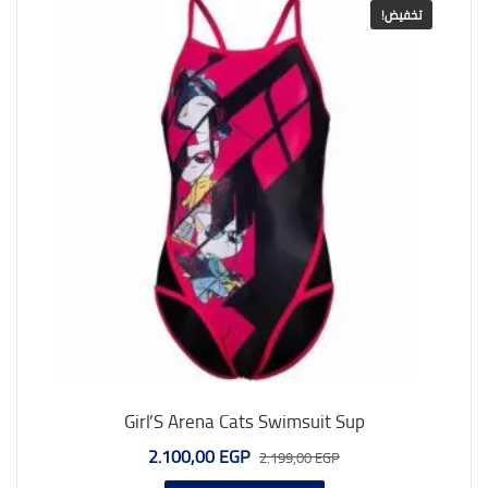
تخفيض!
Girl’S Arena Cats Swimsuit Sup
السعر
السعر
2.100,00
EGP
2.199,00
EGP
الأصلي
الحالي