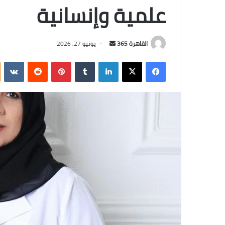
علمية وإنسانية
أرسل
القاهرة 365
يونيو 27, 2026
بريدا
فيسبوك
‫X
لينكدإن
بينتيريست
إلكترونيا