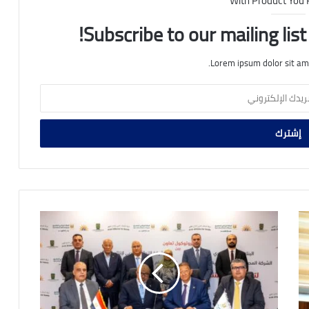
With Product You
Subscribe to our mailing lis
Lorem ipsum dolor sit am
البنك
الزراعي
المصري
يوقع
بروتوكول
تعاون
لتعزيز