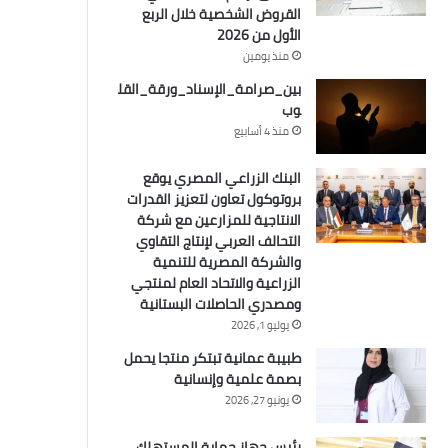
القروض الشخصية خلال الربع
الأول من 2026
منذ يومين
بين_صرامة_الإسناد_ورقة_القل
وب
منذ 4 أسابيع
البنك الزراعي المصري يوقع
بروتوكول تعاون لتعزيز القدرات
الانتاجية للمزارعين مع شركة
التحالف العربي لإنتاج التقاوي
والشركة المصرية للتنمية
الزراعية والاتحاد العام لمنتجي
ومصدري الحاصلات البستانية
يوليو 1, 2026
طبيبة عمانية تبتكر منتجا يحمل
بصمة علمية وإنسانية
يونيو 27, 2026
رئيس جهاز حماية المستهلك