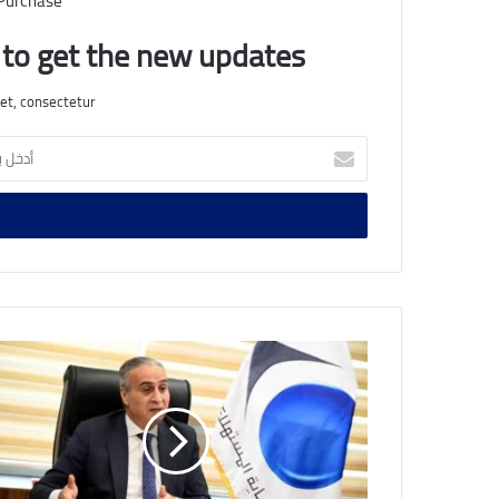
 Purchase
t to get the new updates!
et, consectetur.
أدخل
بريدك
الإلكتروني
رئيس
جهاز
حماية
المستهلك
يُتابع
جهود
الحملات