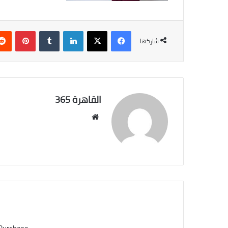
فيسبوك
‫X
لينكدإن
بينتي
شاركها
القاهرة 365
موقع
الويب