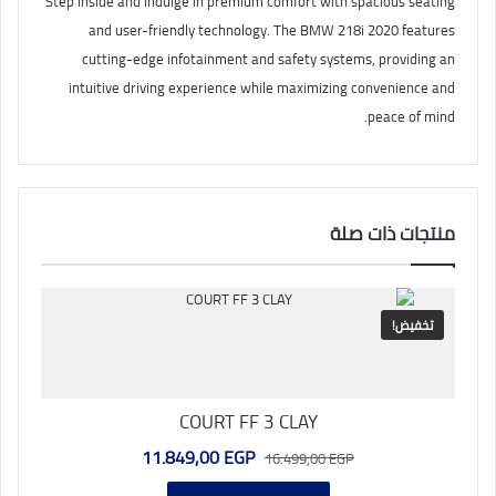
Step inside and indulge in premium comfort with spacious seating
and user-friendly technology. The BMW 218i 2020 features
cutting-edge infotainment and safety systems, providing an
intuitive driving experience while maximizing convenience and
peace of mind.
منتجات ذات صلة
تخفيض!
COURT FF 3 CLAY
السعر
السعر
11.849,00
EGP
16.499,00
EGP
الأصلي
الحالي