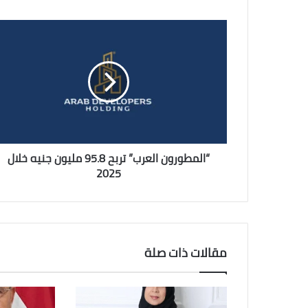
“المطورون
العرب”
تربح
95.8
مليون
جنيه
خلال
2025
“المطورون العرب” تربح 95.8 مليون جنيه خلال
2025
مقالات ذات صلة