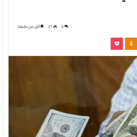
0
27
أقل من دقيقة
‫Pocket
Odnoklassniki