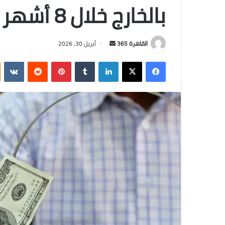
بالخارج خلال 8 أشهر
أرسل
القاهرة 365
أبريل 30, 2026
بريدا
فيسبوك
‫X
لينكدإن
بينتيريست
إلكترونيا