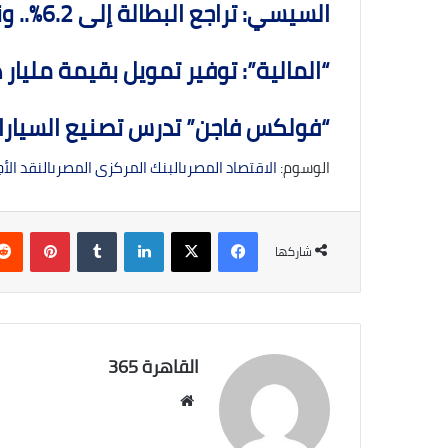
السيسي: تراجع البطالة إلى 6.2%.. ونعمل على خلق فرص عمل جديدة
“المالية”: توفير تمويل بقيمة مليار د
“فولكس فاجن” تدرس تصنيع السيارات
الوسوم:
الاقتصاد المصرى
البنك المركزى المصرى
النقد الأج
فيسبوك
‫X
لينكدإن
بينتي
شاركها
القاهرة 365
موقع
الويب