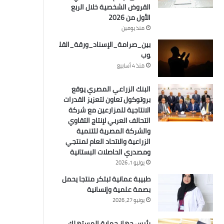
القروض الشخصية خلال الربع
الأول من 2026
منذ يومين
بين_صرامة_الإسناد_ورقة_القل
وب
منذ 4 أسابيع
البنك الزراعي المصري يوقع
بروتوكول تعاون لتعزيز القدرات
الانتاجية للمزارعين مع شركة
التحالف العربي لإنتاج التقاوي
والشركة المصرية للتنمية
الزراعية والاتحاد العام لمنتجي
ومصدري الحاصلات البستانية
يوليو 1, 2026
طبيبة عمانية تبتكر منتجا يحمل
بصمة علمية وإنسانية
يونيو 27, 2026
رئيس جهاز حماية المستهلك