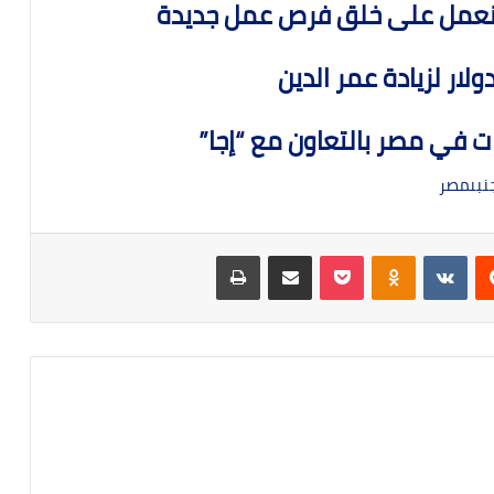
ولار لزيادة عمر الدين
 في مصر بالتعاون مع “إجا”
نبى
مصر
ريست
Odnoklassniki
‫Pocket
مشاركة عبر البريد
طباعة