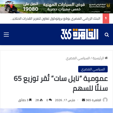
البنك الزراعي المصري يوقع بروتوكول تعاون لتعزيز القدرات الانتاجية للمزارعين مع شركة التحالف العربي لإنتاج التقاوي والشركة المصرية للتنمية الزراعية والاتحاد العام لمنتجي ومصدري الحاصلات البستانية
بحث عن
الق
الرئيسية
/
السياسي المصري
السياسي المصري
عمومية “نايل سات” تُقر توزيع 65
سنتًا للسهم
أرسل
القاهرة 365
مارس 17, 2026
0
28
3 دقائق
بريدا
إلكترونيا