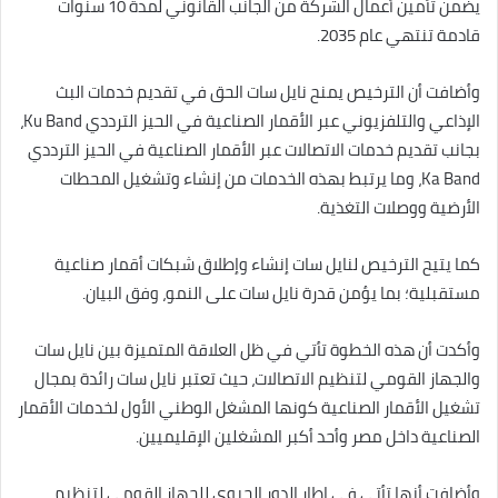
يضمن تأمين أعمال الشركة من الجانب القانوني لمدة 10 سنوات
قادمة تنتهي عام 2035.
وأضافت أن الترخيص يمنح نايل سات الحق في تقديم خدمات البث
الإذاعي والتلفزيوني عبر الأقمار الصناعية في الحيز الترددي Ku Band،
بجانب تقديم خدمات الاتصالات عبر الأقمار الصناعية في الحيز الترددي
Ka Band، وما يرتبط بهذه الخدمات من إنشاء وتشغيل المحطات
الأرضية ووصلات التغذية.
كما يتيح الترخيص لنايل سات إنشاء وإطلاق شبكات أقمار صناعية
مستقبلية؛ بما يؤمن قدرة نايل سات على النمو، وفق البيان.
وأكدت أن هذه الخطوة تأتي في ظل العلاقة المتميزة بين نايل سات
والجهاز القومي لتنظيم الاتصالات، حيث تعتبر نايل سات رائدة بمجال
تشغيل الأقمار الصناعية كونها المشغل الوطني الأول لخدمات الأقمار
الصناعية داخل مصر وأحد أكبر المشغلين الإقليميين.
وأضافت أنها تأتي في إطار الدور الحيوي للجهاز القومي لتنظيم