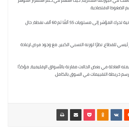
ماسكًا في البورصة المصرية، حيث أسهم في دعم استقرار المؤشر
وتوقع أن يقود القطاع أي موجة صعود مقبلة، مع إمكانية تحرك المؤشر إلى مستويات 55 ألفًا ثم 60 ألف نقطة، حال
ئيسي للقطاع، نظرًا لوزنه النسبي الكبير، مع وجود فرص لإعادة
ته العادلة في بعض الحالات مقارنة بالأسواق الإقليمية، مؤكدًا
 رسم خريطة التقييمات في السوق بالكامل.
ريست
Odnoklassniki
‫Pocket
مشاركة عبر البريد
طباعة