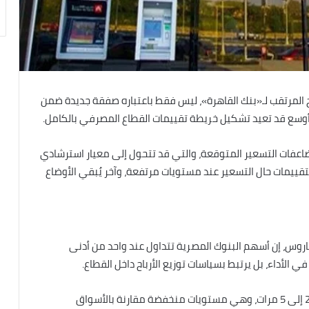
 المرتقب لـ«بنك القاهرة»، ليس فقط باعتباره صفقة جديدة ضمن
 أوسع قد تعيد تشكيل خريطة تقييمات القطاع المصرفي بالكامل.
فات التسعير المتوقعة، والتي قد تتحول إلى معيار استرشادي
التقييمات حال التسعير عند مستويات مرتفعة، وآخر يُبقي الأوضاع
روس، إن أسهم البنوك المصرية تتداول عند واحد من أدنى
ي الأداء، بل يرتبط بسياسات توزيع الأرباح داخل القطاع.
أضاف أن مضاعفات الربحية في بعض البنوك تتراوح بين 2 إلى 5 مرات، وهي مستويات منخفضة مقارنة بالأسواق