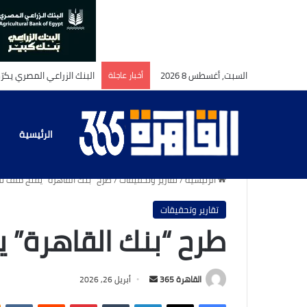
السبت, أغسطس 8 2026
أخبار عاجلة
بين_صرامة_الإسناد_ورقة
الرئيسية
الرئيسية
/
تقارير وتحقيقات
/
طرح “بنك القاهرة” يفتح ملف ت
تقارير وتحقيقات
طرح “بنك القاهرة” 
أرسل
القاهرة 365
أبريل 26, 2026
بريدا
فيسبوك
‫X
لينكدإن
بينتيريست