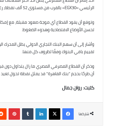
أكد إمام أن القطاع المصرفي يظل أحد أكثر القطاعات ت
الرئيسي «EGX30» بالقرب من مستوى 52 ألف نقطة، رغم الضغوط الاقتصادية.
تحسن الأوضاع الاقتصادية وهدوء الضغوط.
وأشار إلى أن سهم البنك التجاري الدولي يظل المحرك الر
تقييم باقي البنوك وفقًا لظروف كل منها.
وذكر أن القطاع المصرفي المصري ما زال يتداول دون قيم
أن طرحًا بحجم “بنك القاهرة” قد يمثل نقطة تحول تعيد
كتبت: روان جمال
فيسبوك
‫X
لينكدإن
بينتي
شاركها