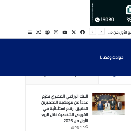
‫X
فيسبوك
‫YouTube
انستقرام
تسجيل الدخول
مقال عشوائي
إضافة عمود جا
حوادث وقضايا
الأخيرة
الأشهر
تعليقات
البنك الزراعي المصري يكرّم
عدداً من موظفيه المتميزين
لتحقيق ارقام استثنائية في
القروض الشخصية خلال الربع
الأول من 2026
منذ يومين