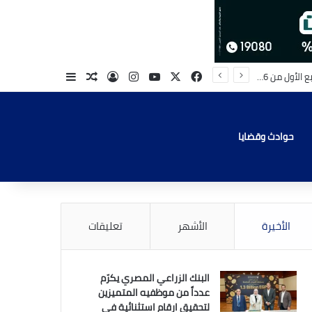
‫X
فيسبوك
‫YouTube
انستقرام
تسجيل الدخول
مقال عشوائي
إضافة عمود جا
حوادث وقضايا
الأخيرة
الأشهر
تعليقات
البنك الزراعي المصري يكرّم
عدداً من موظفيه المتميزين
لتحقيق ارقام استثنائية في