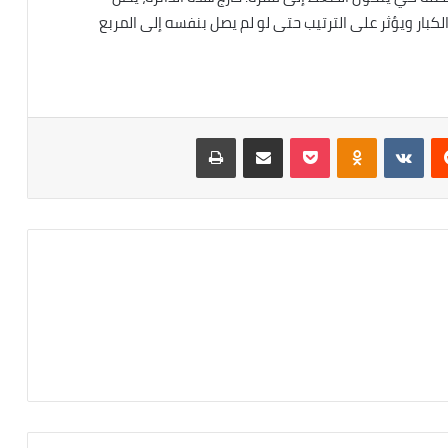
 الكبار ويؤثر على الترتيب حتى لو لم يصل بنفسه إلى المربع
ريست
Odnoklassniki
‫Pocket
مشاركة عبر البريد
طباعة