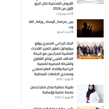
القروض الشخصية خلال الربع
الأول من 2026
منذ يوم واحد
بين_صرامة_الإسناد_ورقة_القل
وب
منذ 4 أسابيع
البنك الزراعي المصري يوقع
بروتوكول تعاون لتعزيز القدرات
الانتاجية للمزارعين مع شركة
التحالف العربي لإنتاج التقاوي
والشركة المصرية للتنمية
الزراعية والاتحاد العام لمنتجي
ومصدري الحاصلات البستانية
يوليو 1, 2026
طبيبة عمانية تبتكر منتجا يحمل
بصمة علمية وإنسانية
يونيو 27, 2026
رئيس جهاز حماية المستهلك