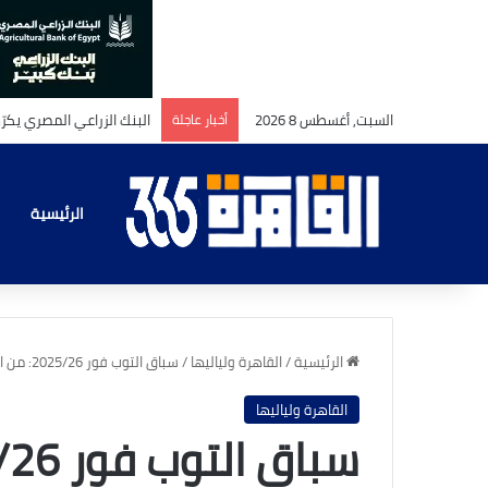
السبت, أغسطس 8 2026
أخبار عاجلة
بين_صرامة_الإسناد_ورقة
الرئيسية
الرئيسية
/
القاهرة ولياليها
/
سباق التوب فور 2025/26: من الأقرب لحجز مقاعد دوري الأبطال؟
القاهرة ولياليها