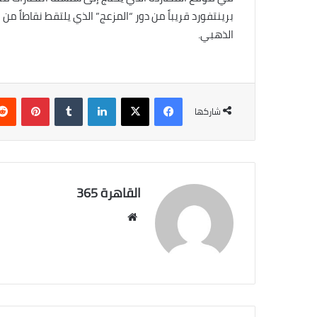
برينتفورد قريباً من دور “المزعج” الذي يلتقط نقاطاً من
الذهبي.
فيسبوك
‫X
لينكدإن
بينتي
شاركها
القاهرة 365
موقع
الويب