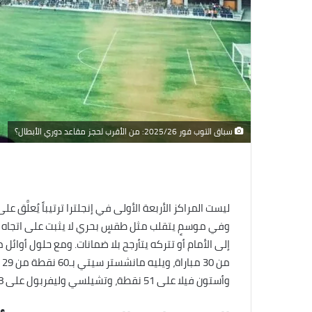
سباق التوب فور 2025/26: من الأقرب لحجز مقاعد دوري الأبطال؟
ليست المراكز الأربعة الأولى في إنجلترا ترتيباً يُعلَّق 
وفي موسمٍ يتقلب مثل طقسٍ بحري لا يثبت على اتجاه وا
م
وأستون فيلا على 51 نقطة، وتشيلسي وليفربول على 48.