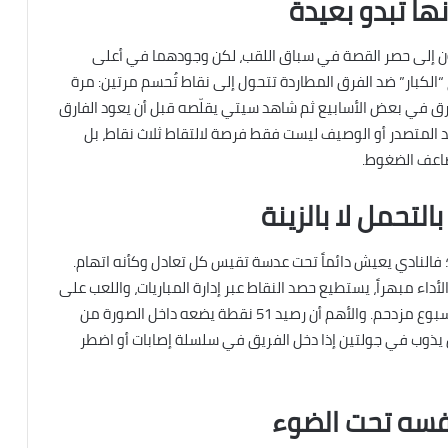
ها تبدو بعيدة
ن إلى حصر القصة في سباق اللقب، لكن وجودهما في أعلى
ئج “الكبار” ضد الفرق المطاردة تتحول إلى نقاط تُحسم مرتين: مرة
ارق في بعض الأسابيع ثم شاهد سيتي يقلّصه قبل أن يعود الفارق
د المتصدر أو الوصيف ليست فقط فرصة لالتقاط ثلاث نقاط، بل
ضاعف الضغوط.
لتحمل لا بالزينة
 فالنادي يعيش دائماً تحت عدسة تقيس كل تعادل وكأنه اتهام.
أداء مبهراً، يستطيع حصد النقاط عبر إدارة المباريات، واللعب على
التفاصيل: لحظة ثابتة تُربح، أو هدف متأخر يحفظ توازن أسبوع مزدحم. والأهم أن رصيد 51 نقطة يضعه داخل الصورة من
ن يذوب في جولتين إذا دخل الفريق في سلسلة إصابات أو اضطر
نفسه تحت الضوء