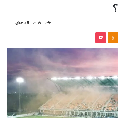
؟
0
21
3 دقائق
‫Pocket
Odnoklassniki