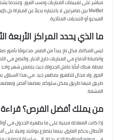
مباشر على تقييمات المباريات ونسب الفوز. وعندما يشت
MelBet بين صافرتين، لا باعتباره بديلاً عن المباراة
الفيديو أو التبديلات المتأخرة.
ما الذي يحدد المراكز الأربعة الأ
ليس المكانة، فكل نادٍ يبدأ من الصفر، مدعومًا بأمور ص
وانضباط الدفاع في المباريات خارج الديار، والنضج في ا
نقطة. هناك أيضًا عامل الجدولة، حيث يتضمن شهر واحد ث
الفوز، ولا مجال للظهور بمظهر جيد. في هذا السياق، يشبه
طريق فيها طريق يمكن سلوكه، بعضها أقصر، وبعضها الآخ
المشقة.
من يملك أفضل الفرص؟ قراءة س
إذا كانت المعادلة مبنية على ما يظهره الجدول في أو
الأبطال بحكم الفارق، بينما يتصارع يونايتد وفيلا على
في موقع المطاردة الذي يحتاج إلى سلسلة انتصارات متص