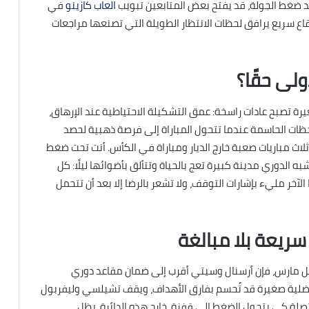
د ضغط الجولة، قد يفتح بعض المتابعين تبويب
العاب كازينو
في
 بل كإيقاع سريع يرافق لحظات الانتظار الطويلة التي تصنعها مراجعات
ولى حقًا؟
غيرة تصبح عادات راسخة: عمق التشكيلة الاحتياطية عند الإرهاق،
للحظات الحاسمة عندما تتحول المباراة إلى فرصة ذهبية لحصد
لاث مباريات صعبة خارج الديار ومباراة في الكأس. أنت تحت ضغط
 الدوري مدينة كبيرة تعج بالحياة وتتألق بأضوائها ليلًا: كل
ر مليء بإشارات التوقف، ولا تشعر بالرضا إلا بعد أن تتحمل
ريعة بلا مبالغة
ائل مارس، فإن أرسنال وسيتي أقرب إلى ضمان مقاعد دوري
 أفضلية صغيرة قد تُحسم بفارق الأهداف، ويقف تشيلسي وليفربول
لة كي يتحول الضغط إلى قفزة. خارج هذه الدائرة، يظل