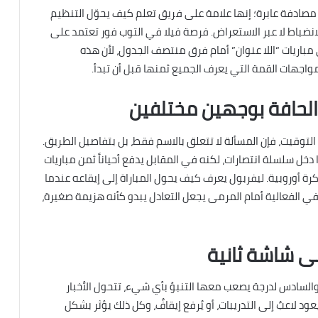
 مصادفة عابرة؛ إنها علامة على فريق تعلم كيف يحوّل التنظيم
 الانضباط لا عبر الاستعراض. فرصة فيلا في التوب فور تعتمد على
باريات “اللا عنوان” أمام فرق منتصف الجدول، لأن هذه
مواجهات القمة التي يعرف الجميع ثمنها قبل أن تبدأ.
لحافة بوجهين مختلفين
يفربول على 48 نقطة في هذا التوقيت، فإن المسألة لا تتعلق بالاسم فقط، بل بتفاصيل الطريق.
خل سلسلة انتصارات، لكنه في المقابل يدفع أحياناً ثمن مباريات
 أوروبية. ليفربول يعرف كيف يحول المباراة إلى إيقاعه عندما
 الفعالية أمام المرمى يجعل التعادل يبدو كأنه هزيمة صغيرة،
على شاشة ثانية
 والسادس لدرجة يصعب معها التنبؤ بأي شيء، تتحول الأخبار
د لاعبٌ إلى التدريبات، أو يُرفع إيقافٌ، وكل ذلك يؤثر بشكل