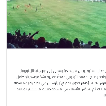
على جدار الاستوديو، بل هي معبرٌ رسمي إلى دوري أبطال أوروبا،
حد، يصبح المقعد الأوروبي عقدةً صغيرة تشدّ موسم نادٍ كامل
إلى الأمام أو تتركه يتأرجح بلا ضمانات. ومع حلول أوائل مارس 2026، يُظهر جدول الدوري أن أرسنال في الصدارة بـ67 نقطة
ن 30 مباراة، ويليه مانشستر سيتي بـ60 نقطة من 29 مباراة، ثم تتكدّس الأسماء في مساحة ضيقة: مانشستر يونايتد