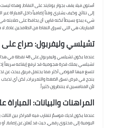
أستون فيلا يقف بجوار يونايتد على النقاط، وهذه ليست
إلى نتائج، وكيف يشتري وقتاً إضافياً داخل المباراة عبر
شيء يبدو بسيطاً لكنه قاسٍ: أن يحافظ على صلابته في م
المباريات هي التي تسرق النقاط من الطامحين عادة، لا 
تشيلسي وليفربول: صراع على ا
عندما يكون تشيلسي ول
تشيلسي يملك قدرة هجومية قد ترفع إيقاعه سريعاً إذا د
تتسع فيها الفوضى أكثر مما يحتمل فريق يبحث عن تذكرة
ينجح في فرض نسق الضغط والتمريرات، لكن أي تذبذب في
لأن المنافسين لا ينتظرون كثيراً.
المراهنات والبيانات: المباراة 
عندما يكون لديك موسمٌ تتقارب فيه المراكز بين الثالث
اليومية إلى محتوى رقمي، حيث قد يُعلن عن إصابة، أو يعو