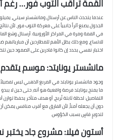
القمة تراقب التوب فور… رغم أن
عندما يتحدث الناس عن أرسنال ومانشستر سيتي، يميلو
الجدول يصنع أثراً جانبياً على معركة التوب فور، لأن نتا
في القمة ومرة في المراكز الأوروبية. أرسنال وسّع الف
للاتساع، ومع ذلك يظل الأهم للمطاردين أن مبارياتهم ض
اختبار نفسي يحدد إن كانوا قادرين على الصمود حين تت
مانشستر يونايتد: موسم يتقدم با
وجود مانشستر يونايتد في المربع الذهبي ليس تفصيلاً؛
ما يمنح يونايتد فرصة واقعية هو أنه، حتى حين لا يبدو ال
دون أن يجعله آمناً، لأن الفارق مع أقرب منافس يمكن أ
لتدويرٍ قاسٍ بسبب الكؤوس.
أستون فيلا: مشروع جاد يختبر 