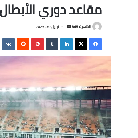
مقاعد دوري الأبطال
أرسل
القاهرة 365
أبريل 30, 2026
بريدا
فيسبوك
‫X
لينكدإن
بينتيريست
إلكترونيا