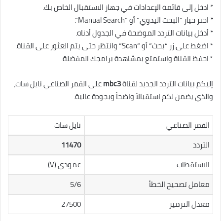
* ادخل إلى قائمة الإعدادات في جهاز الاستقبال الخاص بك.
* اختر خيار “البحث اليدوي” أو “Manual Search”.
* أدخل بيانات التردد الموضحة في الجدول أدناه.
* اضغط على زر “بحث” أو “Scan” وانتظر حتى يتم العثور على القناة.
* احفظ القناة واستمتع بمشاهدة برامجك المفضلة.
إليكم بيانات التردد الجديد لقناة
mbc3
على القمر الصناعي نايل سات،
والذي يضمن لكم استقبالاً واضحاً وبجودة عالية.
القمر الصناعي
نايل سات
التردد
11470
الاستقطاب
عمودي (V)
معامل تصحيح الخطأ
5/6
معدل الترميز
27500