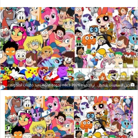
بريدا
إلكترونيا
جيل التسعينات ينتفض.. تردد قناة mbc3 2026 بجودة فائقة يعيد ذكريات الطفولة