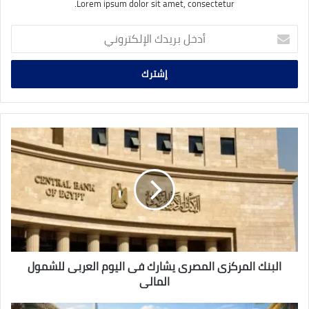
Lorem ipsum dolor sit amet, consectetur.
أدخل
بريدك
الإلكتروني
البنك
المركزى
المصرى
يشارك
فى
اليوم
العربى
للشمول
المالى
البنك المركزى المصرى يشارك فى اليوم العربى للشمول
المالى