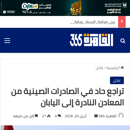
بين_صرامة_الإسناد_ورقة_القلوب
بحث عن
الق
الرئيسية
/
عاجل
عاجل
تراجع حاد في الصادرات الصينية من
المعادن النادرة إلى اليابان
أرسل
القاهرة 365
أبريل 20, 2026
0
27
أقل من دقيقة
بريدا
إلكترونيا