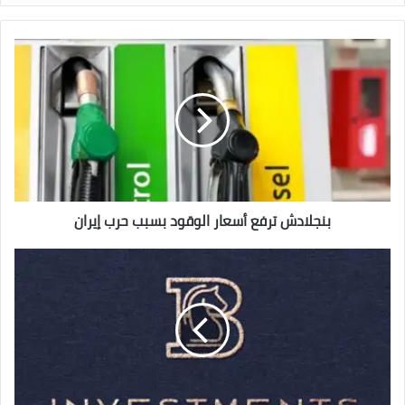
بنجلادش
ترفع
أسعار
الوقود
بسبب
حرب
إيران
بنجلادش ترفع أسعار الوقود بسبب حرب إيران
“بي
إنفستمنتس”
تقرر
استثمار
560
مليون
جنيه
في