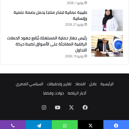
يوليو 1, 2026
طبيبة عمانية تبتكر منتجا يحمل بصمة علمية
وإنسانية
يونيو 27, 2026
رئيس جهاز حماية المستهلك يُتابع جهود الحملات
الرقابية المفاجئة على الأسواق لضبط حركة
التداول
يونيو 15, 2026
الرئيسية
عاجل
اقتصاد
تقارير وتحقيقات
السياسي المصري
أخبار الرياضة
حوادث وقضايا
‫X
فيسبوك
‫YouTube
انستقرام