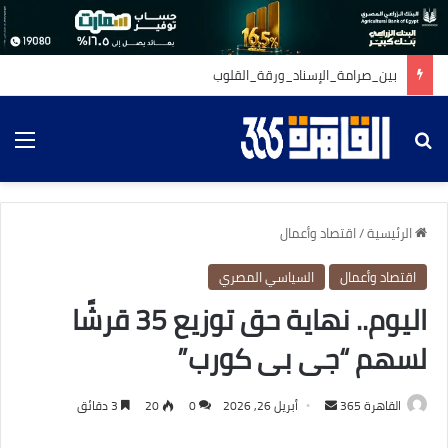
بين_صرامة_الإسناد_ورقة_القلوب
بحث عن
الق
الرئيسية
/
اقتصاد وأعمال
اقتصاد وأعمال
السياسي المصري
اليوم.. نهاية حق توزيع 35 قرشًا
لسهم “جى بى كورب”
أرسل
القاهرة 365
أبريل 26, 2026
0
20
3 دقائق
بريدا