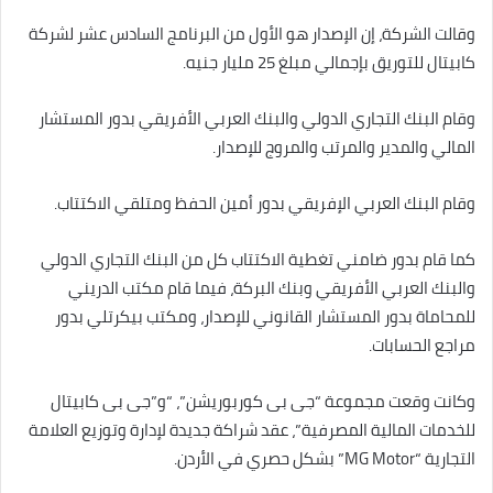
وقالت الشركة، إن الإصدار هو الأول من البرنامج السادس عشر لشركة
كابيتال للتوريق بإجمالي مبلغ 25 مليار جنيه.
وقام البنك التجاري الدولي والبنك العربي الأفريقي بدور المستشار
المالي والمدير والمرتب والمروج للإصدار.
وقام البنك العربي الإفريقي بدور أمين الحفظ ومتلقي الاكتتاب.
كما قام بدور ضامني تغطية الاكتتاب كل من البنك التجاري الدولي
والبنك العربي الأفريقي وبنك البركة، فيما قام مكتب الدريني
للمحاماة بدور المستشار القانوني للإصدار، ومكتب بيكرتلي بدور
مراجع الحسابات.
وكانت وقعت مجموعة “جى بى كوربوريشن”، “و”جى بى كابيتال
للخدمات المالية المصرفية”، عقد شراكة جديدة لإدارة وتوزيع العلامة
التجارية “MG Motor” بشكل حصري في الأردن.