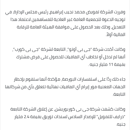
وقررت الشركة تفويض محمد نجيب إبراهيم، رئيس مجلس الإدارة، في
توجيه الدعوة للجمعية العامة غير العادية للمساهمين لاعتماد هذا
التعديل، وذلك بعد الحصول على موافقة الهيئة العامة للرقابة
المالية أولاً.
وكانت أكدت شركة “جى بى أوتو”، التابعة لشركة “جى بى كورب”،
أنها لم تدخل أو تخاطب أي اتفاقيات للحصول على قرض مشترك
بقيمة 11 مليار جنيه .
جاء ذلك ردًا على استفسارات البورصة، مؤكدة أنها ستقوم بإخطار
الجهات المعنية فور إبرام أي اتفاقيات نهائية تتعلق بأي من شركاتها
التابعة.
وكانت كشفت شركة جى بى كوربوريشن، عن إغلاق الشركة التابعة
“درايف للتمويل” للإصدار السادس لسندات توريق بقيمة 2.4 مليار
جنيه.