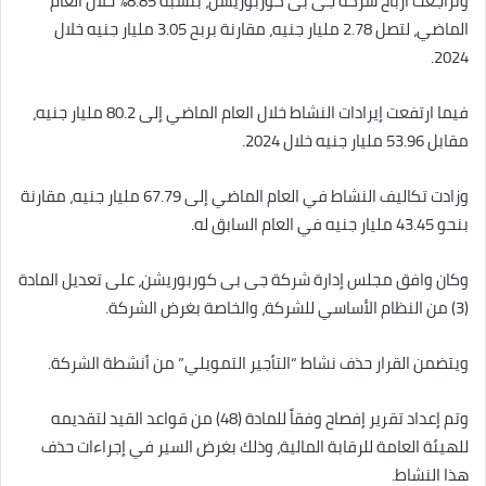
وتراجعت أرباح شركة جى بى كوربوريشن، بنسبة 8.85% خلال العام
الماضي، لتصل 2.78 مليار جنيه، مقارنة بربح 3.05 مليار جنيه خلال
2024.
فيما ارتفعت إيرادات النشاط خلال العام الماضي إلى 80.2 مليار جنيه،
مقابل 53.96 مليار جنيه خلال 2024.
وزادت تكاليف النشاط في العام الماضي إلى 67.79 مليار جنيه، مقارنة
بنحو 43.45 مليار جنيه في العام السابق له.
وكان وافق مجلس إدارة شركة جى بى كوربوريشن، على تعديل المادة
(3) من النظام الأساسي للشركة، والخاصة بغرض الشركة.
ويتضمن القرار حذف نشاط “التأجير التمويلي” من أنشطة الشركة.
وتم إعداد تقرير إفصاح وفقاً للمادة (48) من قواعد القيد لتقديمه
للهيئة العامة للرقابة المالية، وذلك بغرض السير في إجراءات حذف
هذا النشاط.