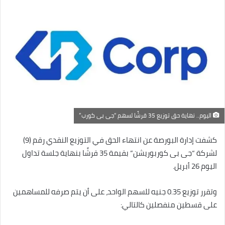
إلكترونيا
اليوم.. نهاية حق توزيع 35 قرشًا لسهم “جى بى كورب”
كشفت إدارة البورصة عن انتهاء الحق في التوزيع النقدي رقم (9)
لشركة “جى بى كوربوريشن” بقيمة 35 قرشًا بنهاية جلسة تداول
اليوم 26 أبريل.
وتقرر توزيع 0.35 جنيه للسهم الواحد، على أن يتم صرفه للمساهمين
على قسطين منفصلين كالتالي: