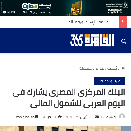
بين_صرامة_الإسناد_ورقة_القلوب
بحث عن
الق
الرئيسية
/
تقارير وتحقيقات
تقارير وتحقيقات
البنك المركزى المصرى يشارك فى
اليوم العربى للشمول المالى
أرسل
القاهرة 365
أبريل 29, 2026
0
20
دقيقة واحدة
بريدا
إلكترونيا