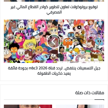
المصرفي
توقيع بروتوكولات تعاون لتطوير كوادر القطاع المالي غير
المصرفي
جيل
التسعينات
ينتفض..
تردد
قناة
mbc3
2026
بجودة
فائقة
يعيد
جيل التسعينات ينتفض.. تردد قناة mbc3 2026 بجودة فائقة
ذكريات
يعيد ذكريات الطفولة
الطفولة
مقالات ذات صلة