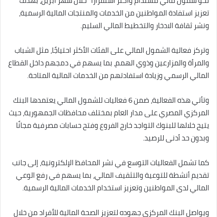
نحو شمول مالي مستدام وأكثر استقرارًا” خلال شهر أبريل، بهدف
تعزيز استفادة المواطنين من الخدمات والمنتجات المالية الرسمية،
ونشر ثقافة الادخار والتخطيط المالي السليم.
وتركز فعالية الشمول المالي على الفئات الأكثر احتياجًا، مثل الشباب
والمرأة والمزارعين وذوي الهمم، بما يسهم في دمجهم داخل القطاع
المالي الرسمي وزيادة استفادتهم من الخدمات المالية المتاحة.
وتأتي هذه الفعالية، ضمن 6 فعاليات للشمول المالي يعتمدها البنك
المركزي المصري على مدار العام بمختلف محافظات الجمهورية، حيث
يتيح خلالها للبنوك التواجد خارج الفروع وفتح حسابات مصرفية مجانًا
وبدون حد أدنى للرصيد.
كما تشمل الفعاليات التوسع في نشر المحافظ الإلكترونية، إلى جانب
تقديم أنشطة للتوعية والتثقيف المالي، بما يسهم في رفع الوعي
المالي لدى المواطنين وتعزيز استخدام الخدمات المالية الرسمية.
ويواصل البنك المركزي جهوده لتعزيز الصحة المالية للأفراد من خلال