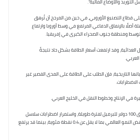
لتوريد والأوضاع المالية”.
لى قطاع التصنيع الأوروبي، في حين من المرجح أن تُرهق
قلة أصلًا بالإنفاق الدفاعي المرتفع في وسط أوروبا وارتفاع
وسط ​​ومنطقة جنوب الصحراء الكبرى في إفريقيا.
ل العدائية، وقد ارتفعت أسعار الطاقة بشكل حاد نتيجةً
العربي.
اتها التاريخية، فإن الطلب على الطاقة على المدى القصير غير
الاضطرابات.
يرة في الإنتاج وخطوط النقل في الخليج العربي.
ويشير التحليل إلى أنه في حال استمرار أسعار النفط فوق 100 دولار للبرميل لفترة طويلة، واستمرار اضطرابات سلاسل
التوريد المتعلقة بالمواد الكيميائية والمعادن، فقد ينخفض ​​النمو العالمي بما لا يقل عن 0.4 نقطة مئوية، بينما قد يرتفع