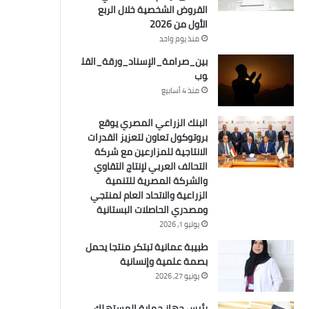
القروض الشخصية خلال الربع
الأول من 2026
منذ يوم واحد
بين_صرامة_الإسناد_ورقة_القل
وب
منذ 4 أسابيع
البنك الزراعي المصري يوقع
بروتوكول تعاون لتعزيز القدرات
الانتاجية للمزارعين مع شركة
التحالف العربي لإنتاج التقاوي
والشركة المصرية للتنمية
الزراعية والاتحاد العام لمنتجي
ومصدري الحاصلات البستانية
يوليو 1, 2026
طبيبة عمانية تبتكر منتجا يحمل
بصمة علمية وإنسانية
يونيو 27, 2026
رئيس جهاز حماية المستهلك