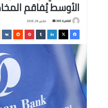
الأوسط يُفاقم المخاط
أرسل
القاهرة 365
مارس 26, 2026
بريدا
فيسبوك
‫X
لينكدإن
بينتيريست
إلكترونيا