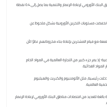
وفي ظل هذا السيناريو، قد تُخفّض توقعات النمو لمناطق البنك الأوروبي لإعادة الإعمار والتنمية بما يصل إلى 0.4 نقطة
 انخفضت مستويات التخزين الأوروبية بشكل ملحوظ عن
فعة مع قيام المشترين بإعادة بناء مخزوناتهم، نظرًا لأن
عية؛ إذ يمر جزء كبير من التجارة العالمية في المواد الخام
المواد الغذائية.
دخلات رئيسية، مثل الألومنيوم والكبريت والهيليوم
مية العالمية.
بالغة للعديد من اقتصادات مناطق البنك الأوروبي لإعادة الإعمار