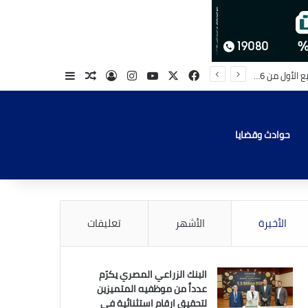
‫X
فيسبوك
‫YouTube
انستقرام
تسجيل الدخول
مقال عشوائي
إضافة عمود جا
حوادث وقضايا
الأخيرة
الأشهر
تعليقات
البنك الزراعي المصري يكرّم
عدداً من موظفيه المتميزين
لتحقيق ارقام استثنائية في