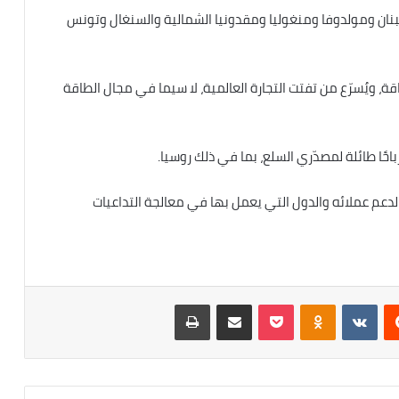
بنان ومولدوفا ومنغوليا ومقدونيا الشمالية والسنغال وتونس
قة، ويُسرّع من تفتت التجارة العالمية، لا سيما في مجال الطاقة
احًا طائلة لمصدّري السلع، بما في ذلك روسيا.
ه لدعم عملائه والدول التي يعمل بها في معالجة التداعيات
ريست
Odnoklassniki
‫Pocket
مشاركة عبر البريد
طباعة