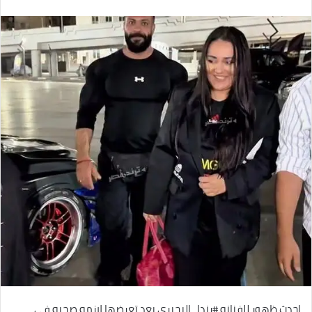
بريدا
إلكترونيا
احدث ظهور للفنانه #رندا_البحيري بعد تعرضها لازمه صحيه في