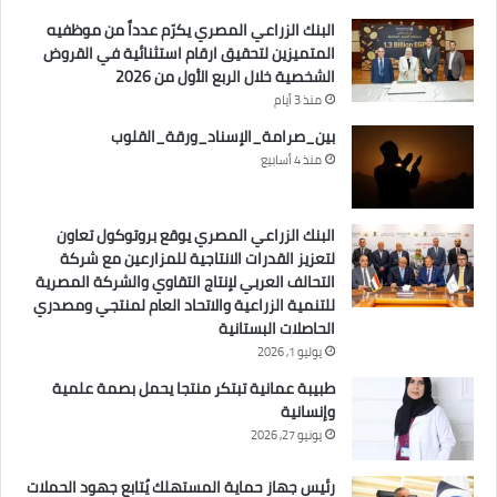
البنك الزراعي المصري يكرّم عدداً من موظفيه
المتميزين لتحقيق ارقام استثنائية في القروض
الشخصية خلال الربع الأول من 2026
منذ 3 أيام
بين_صرامة_الإسناد_ورقة_القلوب
منذ 4 أسابيع
البنك الزراعي المصري يوقع بروتوكول تعاون
لتعزيز القدرات الانتاجية للمزارعين مع شركة
التحالف العربي لإنتاج التقاوي والشركة المصرية
للتنمية الزراعية والاتحاد العام لمنتجي ومصدري
الحاصلات البستانية
يوليو 1, 2026
طبيبة عمانية تبتكر منتجا يحمل بصمة علمية
وإنسانية
يونيو 27, 2026
رئيس جهاز حماية المستهلك يُتابع جهود الحملات