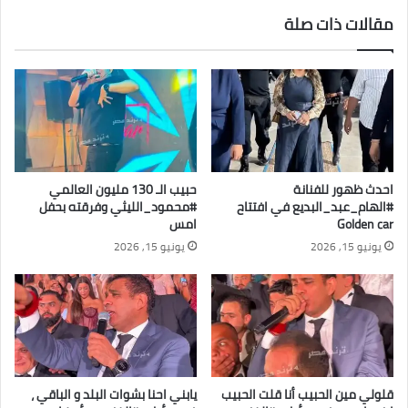
مقالات ذات صلة
احدث ظهور للفنانة
حبيب الـ 130 مليون العالمي
#الهام_عبد_البديع في افتتاح
#محمود_الليثي وفرقته بحفل
Golden car
امس
يونيو 15, 2026
يونيو 15, 2026
قلولي مين الحبيب أنا قلت الحبيب
يابني احنا بشوات البلد و الباقي ،