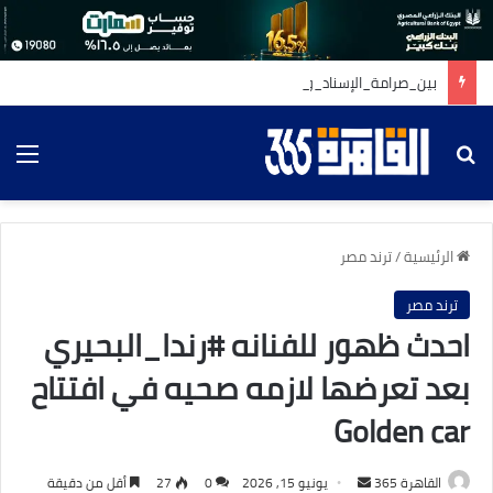
بين_صرامة_الإسناد_ورقة_القلوب
بحث عن
الق
الرئيسية
/
ترند مصر
ترند مصر
احدث ظهور للفنانه #رندا_البحيري
بعد تعرضها لازمه صحيه في افتتاح
Golden car
أرسل
القاهرة 365
يونيو 15, 2026
0
27
أقل من دقيقة