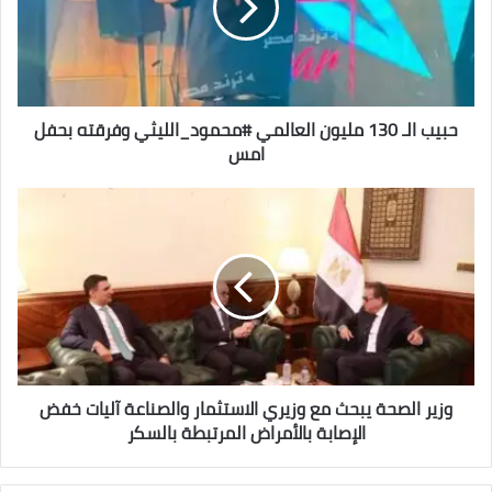
العالمي
#محمود_الليثي
وفرقته
بحفل
امس
حبيب الـ 130 مليون العالمي #محمود_الليثي وفرقته بحفل
امس
وزير
الصحة
يبحث
مع
وزيري
الاستثمار
والصناعة
آليات
خفض
الإصابة
وزير الصحة يبحث مع وزيري الاستثمار والصناعة آليات خفض
بالأمراض
الإصابة بالأمراض المرتبطة بالسكر
المرتبطة
بالسكر