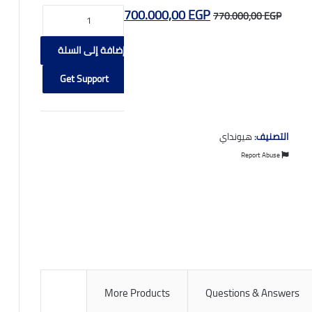
السعر
كمية
السعر
700.000,00
EGP
770.000,00
EGP
BMW
الأصلي
الحالي
218i
إضافة إلى السلة
هو:
هو:
2020
700.000,00 EGP.
770.000,00 EGP.
Get Support
التصنيف:
هيونداي
Report Abuse
More Products
Questions & Answers