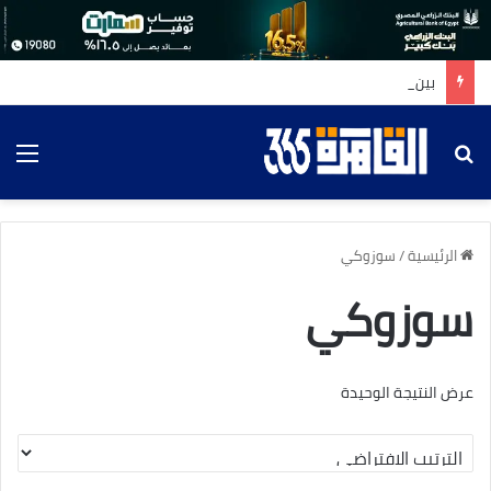
بين_صرامة_الإسناد_ورقة_القلوب
بحث عن
الق
الرئيسية
/
سوزوكي
سوزوكي
عرض النتيجة الوحيدة